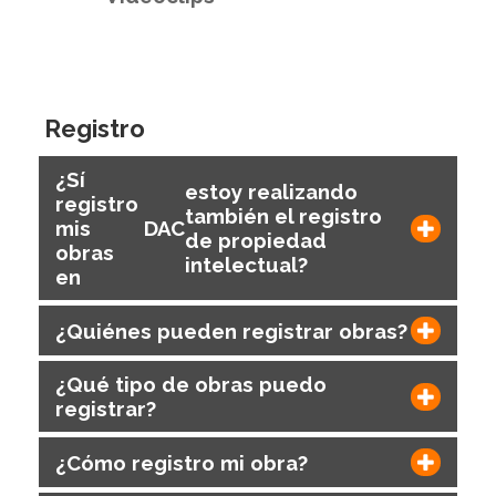
Registro
¿Sí
estoy realizando
registro
también el registro
mis
DAC
de propiedad
obras
intelectual?
en
¿Quiénes pueden registrar obras?
¿Qué tipo de obras puedo
registrar?
¿Cómo registro mi obra?