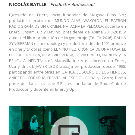
NICOLÁS BATLLE
-
Productor Audiovisual
Egresado del Enerc; socio fundador de Magoya Films S.A.;
productor ejecutivo de MUNDO ALAS, WAKOLDA, EL PATRÓN
RADIOGRAFÍA DE UN CRIMEN, NATACHA LA PELICULA; docente en
Enerc, Unsam, Cic y Davinci; presidente de Apima 2013-2015 y
autor del libro producción de largometraje (Ed. Cic 2016). PAULA
ZYNGIERMAN es antropóloga y productora; desde 1991 produce
en cine y tv obras como EL NIÑO PEZ, CRÓNICA DE UNA FUGA, EL
HIJO DE LA NOVIA, BS AS VICEVERSA, SILVIA PRIETO, MARILYN y LA
PELÍCULA INFINITA; creó Maravillacine y es docente en Enerc,
Uca y Untref. JAVIER LEOZ trabaja en producción desde 1988,
participando entre otras en GATICA, EL SUEÑO DE LOS HÉROES,
ANICETO, CORNELIA FRENTE AL ESPEJO, GILDA y ZAMA; forma
parte de dar a Luz cine S.R.L, es fundador de Suda Club de
Producción y docente en Enerc y Up.