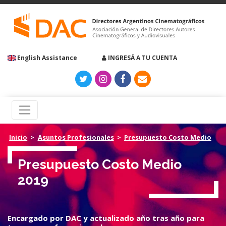
English Assistance
INGRESÁ A TU CUENTA
Inicio
>
Asuntos Profesionales
>
Presupuesto Costo Medio
Presupuesto Costo Medio
2019
Encargado por DAC y actualizado año tras año para